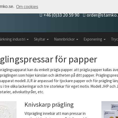
tamko.se.
Om cookies
+46 (0)33 20 59 90
order@stamko.
ärkning industri
Skyltar
Namnbrickor
Exponering
Tryc
glingspressar för papper
räglingsapparat kan du enkelt prägla papper. att prägla papper kallas äve
 präglingen som höjer känslan och äktheten på ditt papper. Präglingspressa
sapparat modell JLR är anpassad för tjockare papper och för prägling lä
s i tre olika lackeringar och tre storlekar för eget motiv. Modell JHP och
notarier, advokatbyråer, etc.
Knivskarp prägling
Vitprägling innebär att man pressar in