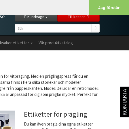
Kundservice
Min sida
Logga in
Jag förstår
se
Kundvagn
Till kassan
ksaker etiketter
Vår produktkatalog
n för vitprägling. Med en präglingspress får du en
rna finns i flera olika storlekar och modeller.
ngre från papperskanten. Modell Delux är en retromodell
 JES är anpassad för dig som präglar mycket. Perfekt för
Ettiketter för prägling
Du kan även prägla dina egna etiketter