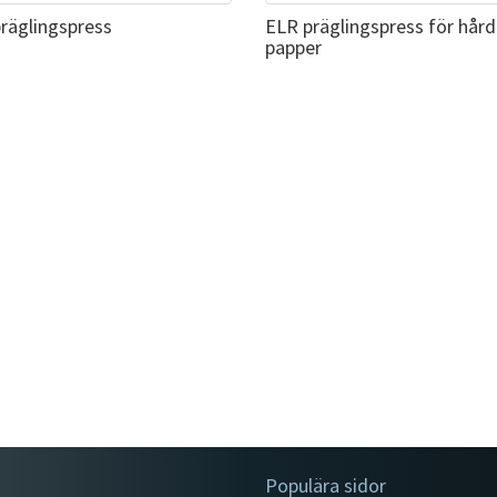
präglingspress
ELR präglingspress för hård
papper
Populära sidor