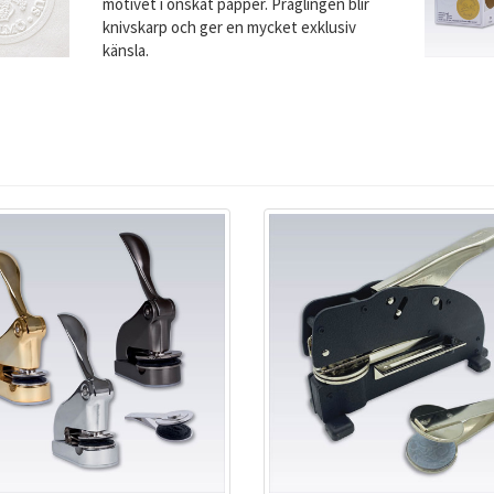
motivet i önskat papper. Präglingen blir
knivskarp och ger en mycket exklusiv
känsla.