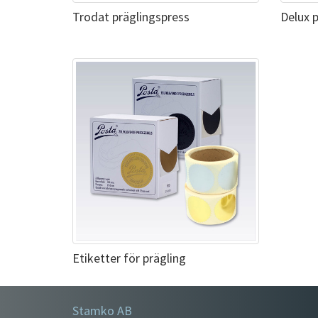
Trodat präglingspress
Delux 
Etiketter för prägling
Stamko AB