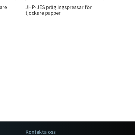
are
JHP-JES präglingspressar för
tjockare papper
Kontakta oss